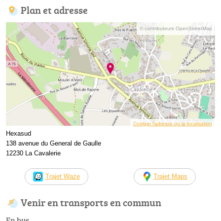
Plan et adresse
© contributeurs OpenStreetMap
Corriger l’adresse ou la localisation
Hexasud
138 avenue du General de Gaulle
12230 La Cavalerie
Trajet Waze
Trajet Maps
Venir en transports en commun
En bus