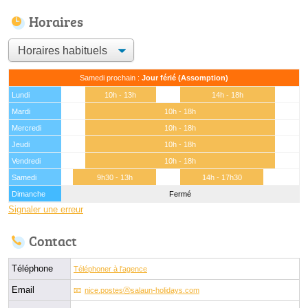
Horaires
Samedi prochain :
Jour férié (Assomption)
Lundi
10h - 13h
14h - 18h
Mardi
10h - 18h
Mercredi
10h - 18h
Jeudi
10h - 18h
Vendredi
10h - 18h
Samedi
9h30 - 13h
14h - 17h30
Dimanche
Fermé
Signaler une erreur
Contact
Téléphone
Téléphoner à l'agence
Email
nice.postesⓐsalaun-holidays.com