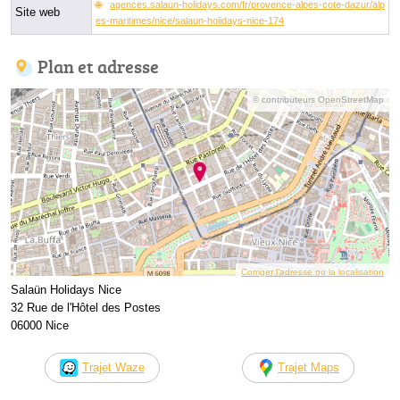
agences.salaun-holidays.com/fr/provence-alpes-cote-dazur/alp
Site web
es-maritimes/nice/salaun-holidays-nice-174
Plan et adresse
© contributeurs OpenStreetMap
Corriger l’adresse ou la localisation
Salaün Holidays Nice
32 Rue de l'Hôtel des Postes
06000 Nice
Trajet Waze
Trajet Maps