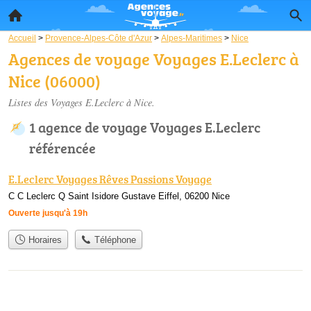
Accueil
>
Provence-Alpes-Côte d'Azur
>
Alpes-Maritimes
>
Nice
Agences de voyage Voyages E.Leclerc à
Nice (06000)
Listes des Voyages E.Leclerc à Nice.
1 agence de voyage Voyages E.Leclerc
référencée
E.Leclerc Voyages Rêves Passions Voyage
C C Leclerc Q Saint Isidore Gustave Eiffel, 06200 Nice
Ouverte jusqu'à 19h
Horaires
Téléphone