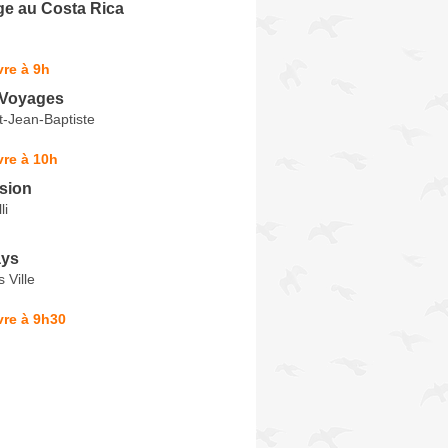
e au Costa Rica
re à 9h
 Voyages
t-Jean-Baptiste
re à 10h
sion
li
ays
 Ville
vre à 9h30