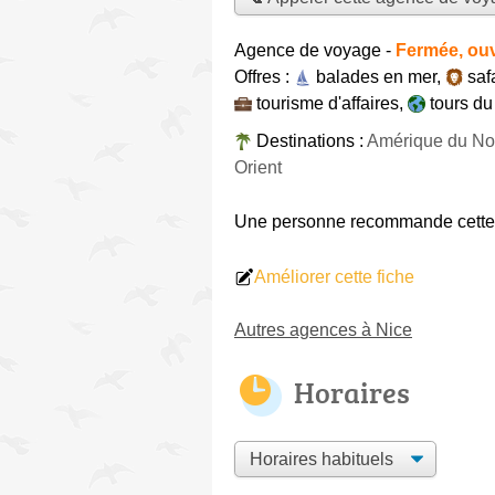
Agence de voyage
-
Fermée, ouv
Offres :
balades en mer
,
saf
tourisme d'affaires
,
tours d
Destinations :
Amérique du Nor
Orient
Une personne
recommande
cett
Améliorer cette fiche
Autres agences à Nice
Horaires