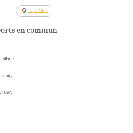
Trajet Maps
ports en commun
publique
Durandy
Durandy