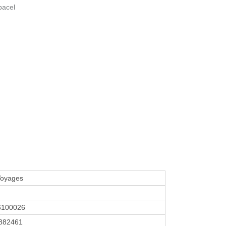
bacel
oyages
6100026
882461