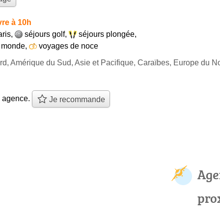
re à 10h
aris
,
séjours golf
,
séjours plongée
,
u monde
,
voyages de noce
d, Amérique du Sud, Asie et Pacifique, Caraïbes, Europe du N
e agence.
Je recommande
Age
pro