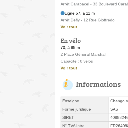
Arrêt Carabacel - 33 Boulevard Cara
Ligne 57, à 11 m
Arrêt Defly - 12 Rue Gioffrédo
Voir tout
En vélo
70, à 88 m
2 Place Général Marshall
Capacité : 0 vélos
Voir tout
Informations
Enseigne
Chango V
Forme juridique
SAS
SIRET
4098824
N° TVA Intra.
FR26409