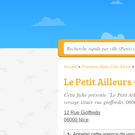
Accueil
>
Provence-Alpes-Côte d'Azur
Le Petit Ailleur
Cette fiche présente "Le Petit A
voyage située
rue gioffredo
, 060
12 Rue Gioffredo
06000 Nice
📞 Appeler cette agence de vo