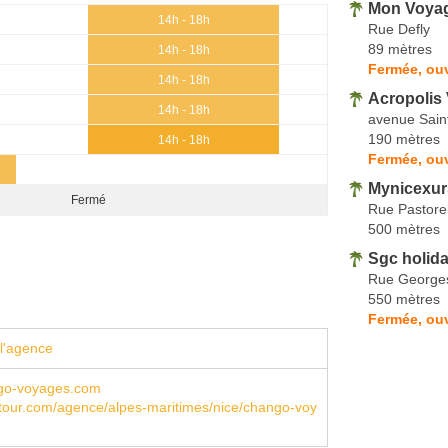
Mon Voyag
14h - 18h
Rue Defly
89 mètres
14h - 18h
Fermée, ouv
14h - 18h
Acropolis
14h - 18h
avenue Sain
190 mètres
14h - 18h
Fermée, ouv
Mynicexur
Fermé
Rue Pastorel
500 mètres
Sgc holid
Rue Georges
550 mètres
Fermée, ou
l'agence
go-voyages.com
tour.com/agence/alpes-maritimes/nice/chango-voy