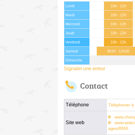
Lundi
10h - 12h
Mardi
10h - 12h
Mercredi
10h - 12h
Jeudi
10h - 12h
Vendredi
10h - 12h
Samedi
9h30 - 12h30
Dimanche
Signaler une erreur
Contact
Téléphone
Téléphoner à 
www.chan
Site web
www.selec
ages/8955