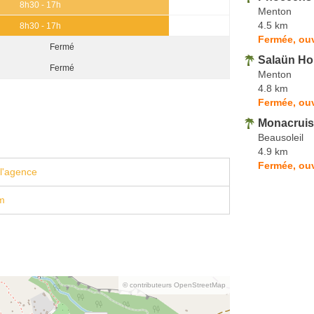
8h30 - 17h
Menton
4.5 km
8h30 - 17h
Fermée, ou
Fermé
Salaün Ho
Fermé
Menton
4.8 km
Fermée, ouv
Monacruis
Beausoleil
4.9 km
Fermée, ou
l'agence
m
© contributeurs OpenStreetMap