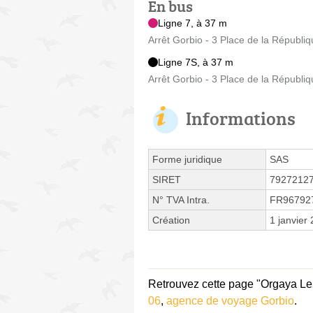
En bus
Ligne 7, à 37 m
Arrêt Gorbio - 3 Place de la Républi
Ligne 7S, à 37 m
Arrêt Gorbio - 3 Place de la Républi
Informations
Forme juridique
SAS
SIRET
7927212
N° TVA Intra.
FR96792
Création
1 janvier
Retrouvez cette page "Orgaya Le 
06
,
agence de voyage Gorbio
.