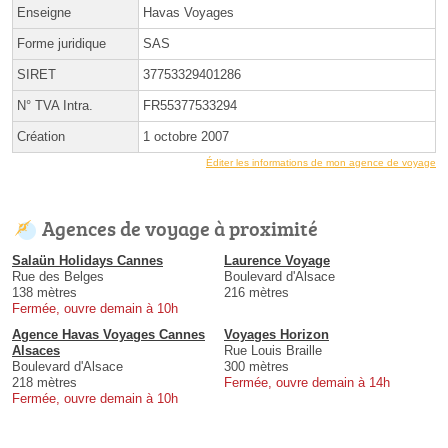
Enseigne
Havas Voyages
Forme juridique
SAS
SIRET
37753329401286
N° TVA Intra.
FR55377533294
Création
1 octobre 2007
Éditer les informations de mon agence de voyage
Agences de voyage à proximité
Salaün Holidays Cannes
Laurence Voyage
Rue des Belges
Boulevard d'Alsace
138 mètres
216 mètres
Fermée, ouvre demain à 10h
Agence Havas Voyages Cannes
Voyages Horizon
Alsaces
Rue Louis Braille
Boulevard d'Alsace
300 mètres
218 mètres
Fermée, ouvre demain à 14h
Fermée, ouvre demain à 10h