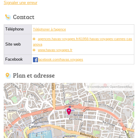
Signaler une erreur
Contact
Téléphone
Téléphoner à l'agence
agences.havas-voyages.fr/61956-havas-voyages-cannes-cas
Site web
anova
www.havas-voyages.fr
Facebook
facebook.com/havas.voyages
Plan et adresse
© contributeurs OpenStreetMap