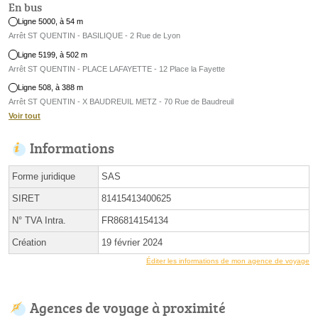
En bus
Ligne 5000, à 54 m
Arrêt ST QUENTIN - BASILIQUE - 2 Rue de Lyon
Ligne 5199, à 502 m
Arrêt ST QUENTIN - PLACE LAFAYETTE - 12 Place la Fayette
Ligne 508, à 388 m
Arrêt ST QUENTIN - X BAUDREUIL METZ - 70 Rue de Baudreuil
Voir tout
Informations
Forme juridique
SAS
SIRET
81415413400625
N° TVA Intra.
FR86814154134
Création
19 février 2024
Éditer les informations de mon agence de voyage
Agences de voyage à proximité